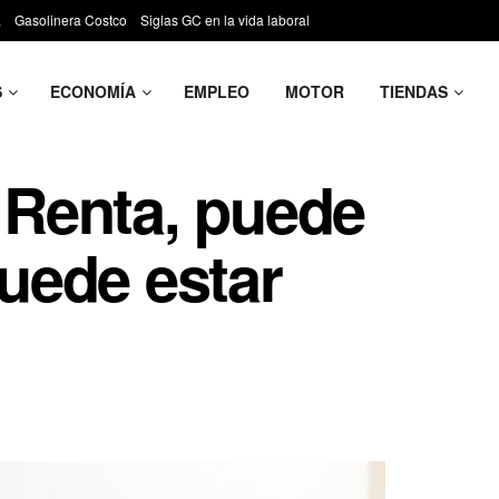
a
Gasolinera Costco
Siglas GC en la vida laboral
S
ECONOMÍA
EMPLEO
MOTOR
TIENDAS
a Renta, puede
puede estar