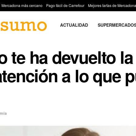
Mercadona más cercano
Pago fácil de Carrefour
Mejores tartas de Mercadon
ACTUALIDAD
SUPERMERCADO
o te ha devuelto l
atención a lo que 
mía