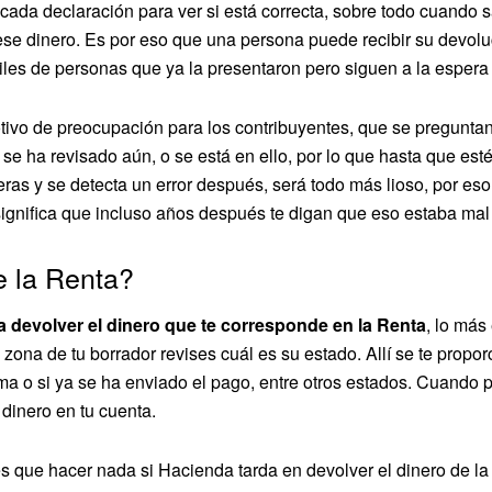
ada declaración para ver si está correcta, sobre todo cuando s
r ese dinero. Es por eso que una persona puede recibir su devolu
es de personas que ya la presentaron pero siguen a la espera d
motivo de preocupación para los contribuyentes, que se pregunta
se ha revisado aún, o se está en ello, por lo que hasta que es
ras y se detecta un error después, será todo más lioso, por eso
o significa que incluso años después te digan que eso estaba mal
 la Renta?
 devolver el dinero que te corresponde en la Renta
, lo más
 zona de tu borrador revises cuál es su estado. Allí se te propo
ema o si ya se ha enviado el pago, entre otros estados. Cuando 
 dinero en tu cuenta.
s que hacer nada si Hacienda tarda en devolver el dinero de l