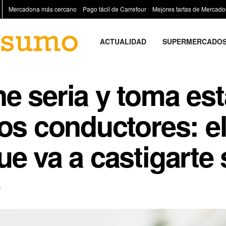
Mercadona más cercano
Pago fácil de Carrefour
Mejores tartas de Mercad
ACTUALIDAD
SUPERMERCADO
e seria y toma est
los conductores: e
e va a castigarte 
r