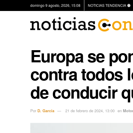
domingo 9 agosto, 2026, 15:08
NOTICIAS TENDENCIA 🟠
Europa se pon
contra todos 
de conducir qu
Por
D. García
21 de febrero de 2024, 13:00
en
Moto