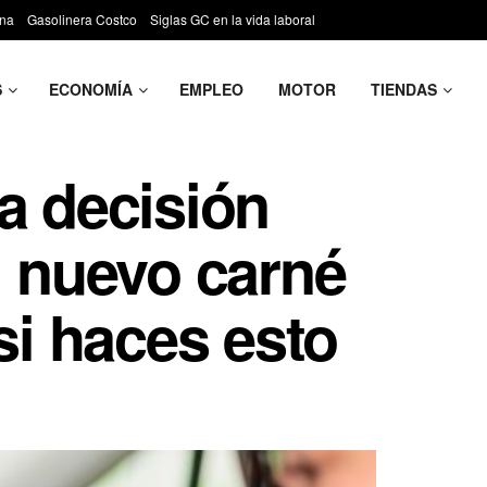
ona
Gasolinera Costco
Siglas GC en la vida laboral
S
ECONOMÍA
EMPLEO
MOTOR
TIENDAS
a decisión
l nuevo carné
si haces esto