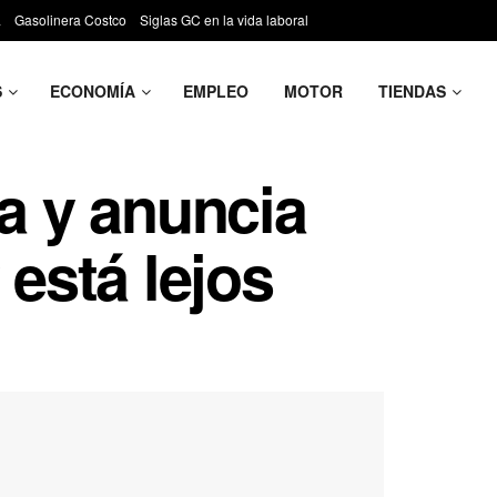
a
Gasolinera Costco
Siglas GC en la vida laboral
S
ECONOMÍA
EMPLEO
MOTOR
TIENDAS
a y anuncia
 está lejos