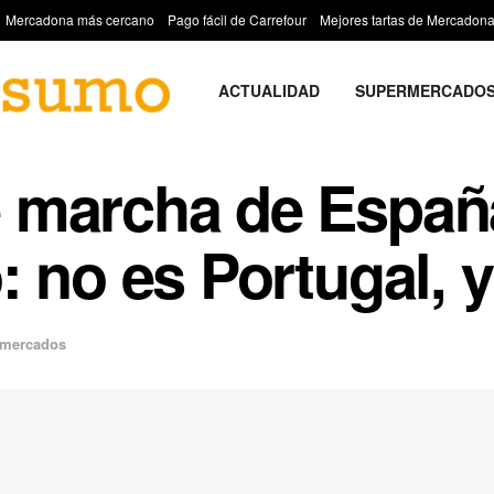
Mercadona más cercano
Pago fácil de Carrefour
Mejores tartas de Mercadon
ACTUALIDAD
SUPERMERCADO
 marcha de Españ
 no es Portugal, y
mercados