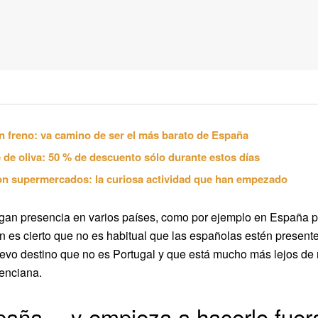
n freno: va camino de ser el más barato de España
 de oliva: 50 % de descuento sólo durante estos días
on supermercados: la curiosa actividad que han empezado
engan presencia en varios países, como por ejemplo en España
ien es cierto que no es habitual que las españolas estén present
evo destino que no es Portugal y que está mucho más lejos de
lenciana.
paña… y empieza a hacerlo fuer