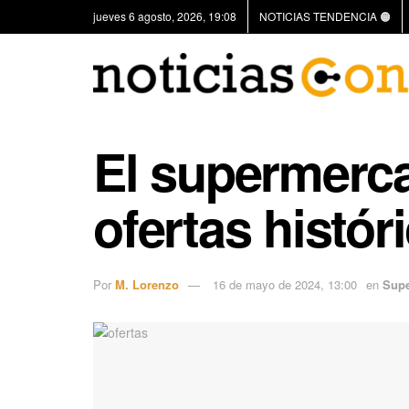
jueves 6 agosto, 2026, 19:08
NOTICIAS TENDENCIA 🟠
El supermerca
ofertas histór
Por
M. Lorenzo
16 de mayo de 2024, 13:00
en
Sup