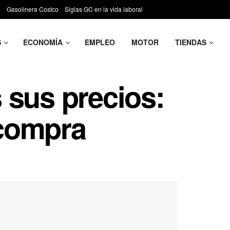
a
Gasolinera Costco
Siglas GC en la vida laboral
S
ECONOMÍA
EMPLEO
MOTOR
TIENDAS
 sus precios:
 compra