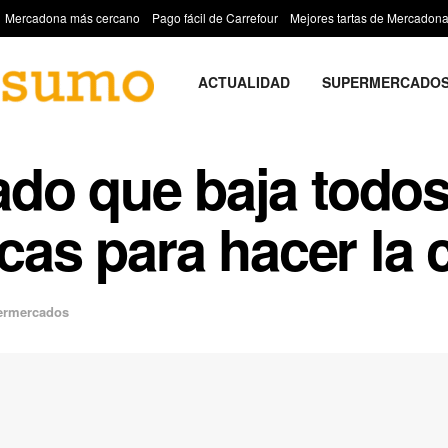
Mercadona más cercano
Pago fácil de Carrefour
Mejores tartas de Mercadon
ACTUALIDAD
SUPERMERCADO
do que baja todos
icas para hacer la
ermercados