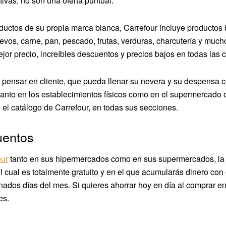
tivas, no son una oferta puntual.
ductos de su propia marca blanca, Carrefour incluye productos 
evos, carne, pan, pescado, frutas, verduras, charcutería y mu
jor precio, increíbles descuentos y precios bajos en todas las c
s pensar en cliente, que pueda llenar su nevera y su despensa 
 tanto en los establecimientos físicos como en el supermercado
 el catálogo de Carrefour, en todas sus secciones.
uentos
our
tanto en sus hipermercados como en sus supermercados, la
el cual es totalmente gratuito y en el que acumularás dinero co
nados días del mes. Si quieres ahorrar hoy en día al comprar 
es.