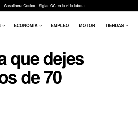
a
Gasolinera Costco
Siglas GC en la vida laboral
S
ECONOMÍA
EMPLEO
MOTOR
TIENDAS
ra que dejes
os de 70