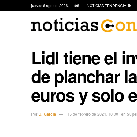
jueves 6 agosto, 2026, 11:08
NOTICIAS TENDENCIA 🟠
Lidl tiene el 
de planchar l
euros y solo 
Por
D. García
15 de febrero de 2024, 10:00
en
Supe