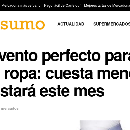
Mercadona más cercano
Pago fácil de Carrefour
Mejores tartas de Mercadon
ACTUALIDAD
SUPERMERCADO
invento perfecto pa
a ropa: cuesta men
estará este mes
rmercados