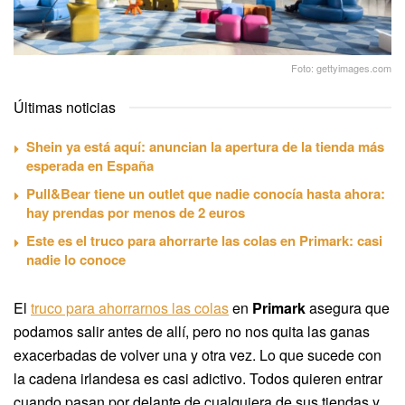
Foto: gettyimages.com
Últimas noticias
Shein ya está aquí: anuncian la apertura de la tienda más
esperada en España
Pull&Bear tiene un outlet que nadie conocía hasta ahora:
hay prendas por menos de 2 euros
Este es el truco para ahorrarte las colas en Primark: casi
nadie lo conoce
El
truco para ahorrarnos las colas
en
Primark
asegura que
podamos salir antes de allí, pero no nos quita las ganas
exacerbadas de volver una y otra vez. Lo que sucede con
la cadena irlandesa es casi adictivo. Todos quieren entrar
cuando pasan por delante de cualquiera de sus tiendas y